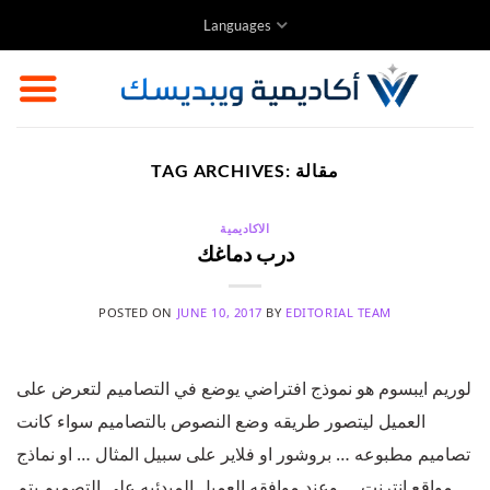
Skip
Languages
to
content
مقالة
TAG ARCHIVES:
الاكاديمية
درب دماغك
POSTED ON
JUNE 10, 2017
BY
EDITORIAL TEAM
لوريم ايبسوم هو نموذج افتراضي يوضع في التصاميم لتعرض على
العميل ليتصور طريقه وضع النصوص بالتصاميم سواء كانت
تصاميم مطبوعه … بروشور او فلاير على سبيل المثال … او نماذج
مواقع انترنت … وعند موافقه العميل المبدئيه على التصميم يتم