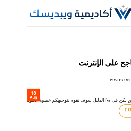
Skip
to
content
اجح على الإنترنت
POSTED O
18
Aug
تين لكن في ه\ا الدليل سوف نقوم بتوجيهكم خطوة خطوة
CO