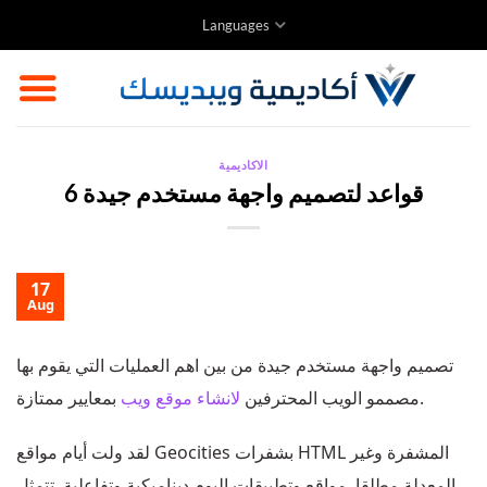
Skip
Languages
to
content
الاكاديمية
6 قواعد لتصميم واجهة مستخدم جيدة
17
Aug
تصميم واجهة مستخدم جيدة من بين اهم العمليات التي يقوم بها
بمعايير ممتازة.
مصممو الويب المحترفين
لانشاء موقع ويب
لقد ولت أيام مواقع Geocities بشفرات HTML المشفرة وغير
المعدلة مطلقا. مواقع وتطبيقات اليوم ديناميكية وتفاعلية. تتمثل