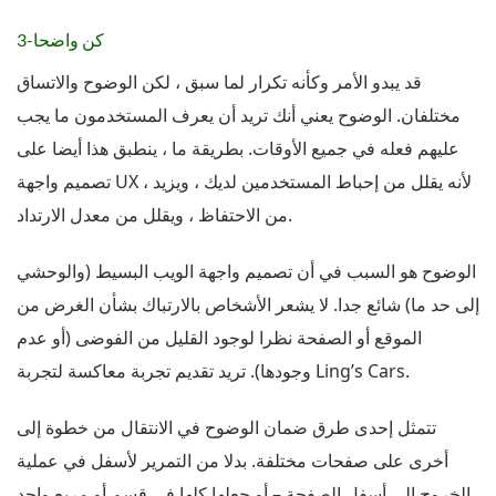
3-كن واضحا
قد يبدو الأمر وكأنه تكرار لما سبق ، لكن الوضوح والاتساق
مختلفان. الوضوح يعني أنك تريد أن يعرف المستخدمون ما يجب
عليهم فعله في جميع الأوقات. بطريقة ما ، ينطبق هذا أيضا على
تصميم واجهة UX ، لأنه يقلل من إحباط المستخدمين لديك ، ويزيد
من الاحتفاظ ، ويقلل من معدل الارتداد.
الوضوح هو السبب في أن تصميم واجهة الويب البسيط (والوحشي
إلى حد ما) شائع جدا. لا يشعر الأشخاص بالارتباك بشأن الغرض من
الموقع أو الصفحة نظرا لوجود القليل من الفوضى (أو عدم
وجودها). تريد تقديم تجربة معاكسة لتجربة Ling’s Cars.
تتمثل إحدى طرق ضمان الوضوح في الانتقال من خطوة إلى
أخرى على صفحات مختلفة. بدلا من التمرير لأسفل في عملية
الخروج إلى أسفل الصفحة – أو جعلها كلها في قسم أو مربع واحد