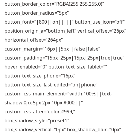
button_border_color=”RGBA(255,255,255,0)”
button_border_radius=”5px”
button_font=”|800||on|||||” button_use_icon=”off”
position_origin_a=”bottom_left” vertical_offset=”26px”
horizontal_offset=”264px”
custom_margin=”16px||5px||false|false”
custom_padding=”15px|25px|15px|25px|true|true”
hover_enabled=”0″ button_text_size_tablet=””
button_text_size_phone=”16px”
button_text_size_last_edited=”on|phone”
custom_css_main_element=”width:100%;||text-
shadow:0px 5px 2px 10px #000;||”
custom_css_after=”color:#999;”
box_shadow_style=”preset1″
box_shadow_vertical=”0px” box_shadow_blur=”0px”