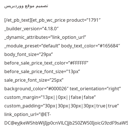
تصميم موقع ووردبريس
[/et_pb_text][et_pb_wc_price product=”1791″
_builder_version=”4.18.0″
_dynamic_attributes=”link_option_url”
_module_preset=”default” body_text_color=”#165684″
body_font_size=”29px”
before_sale_price_text_color=”#FFFFFF”
before_sale_price_font_size=”13px”
sale_price_font_size=”25px”
background_color=”#000026″ text_orientation=”right”
custom_margin=”13px||0px||false|false”
custom_padding=”30px|30px|30px|30px|true|true”
link_option_url=”@ET-
DC@eyJkeW5hbWljIjp0cnVlLCJjb250ZW50IjoicG9zdF9sa