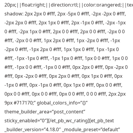
20px;||float:right;||direction:rtl;||color:orangered;||tex
shadow: 2px 2px 0 #fff, 2px -5px 0 #fff, -2px -2px 0 #fff,
-2px 2px 0 #fff, 2px 1px 0 #fff, 2px -1px 0 #fff, -2px -1px
0 #fff, -2px 1px 0 #fff, 2px 0 0 #fff, 2px 0 0 #fff, -2px 0 0
#fff, -2px 0 0 #fff, 1px 2px 0 #fff, 1px -2px 0 #fff, -1px
-2px 0 #fff, -1px 2px 0 #fff, 1px 1px 0 #fff, 1px -1px 0
#fff, -1px -1px 0 #fff, -1px 1px 0 #fff, 1px 0 0 #fff, 1px 0 0
#fff, -1px 0 0 #fff, -1px 0 0 #fff, 0px 2px 0 #fff, 0px -2px 0
#fff, 0px -2px 0 #fff, 0px 2px 0 #fff, 0px 1px 0 #fff, 0px
-1px 0 #fff, 0px -1px 0 #fff, 0px 1px 0 #fff, 0px 0 0 #fff,
0px 0 0 #fff, 0px 0 0 #fff, 0px 0 0 #fff, 0 0 0 #fff, 2px 2px
9px #717170;” global_colors_info=”{}”
theme_builder_area=”post_content”
sticky_enabled=”0″][/et_pb_wc_rating][et_pb_text
_builder_version=”4.18.0″ _module_preset=”default”