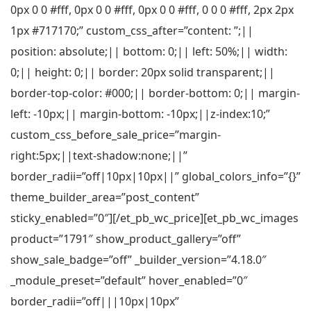
0px 0 0 #fff, 0px 0 0 #fff, 0px 0 0 #fff, 0 0 0 #fff, 2px 2px
1px #717170;” custom_css_after=”content: ”;||
position: absolute;|| bottom: 0;|| left: 50%;|| width:
0;|| height: 0;|| border: 20px solid transparent;||
border-top-color: #000;|| border-bottom: 0;|| margin-
left: -10px;|| margin-bottom: -10px;||z-index:10;”
custom_css_before_sale_price=”margin-
right:5px;||text-shadow:none;||”
border_radii=”off|10px|10px||” global_colors_info=”{}”
theme_builder_area=”post_content”
sticky_enabled=”0″][/et_pb_wc_price][et_pb_wc_images
product=”1791″ show_product_gallery=”off”
show_sale_badge=”off” _builder_version=”4.18.0″
_module_preset=”default” hover_enabled=”0″
border_radii=”off|||10px|10px”