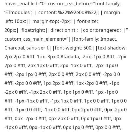
hover_enabled=”0″ custom_css_before=”font-family:
‘ETmodules’;|| content: %22%92e0d8%22;|| margin-
left: 10px;|| margin-top: -2px;|| font-size:
20px;||float:right;||direction:rtl;||color:orangered;||”
custom_css_main_element=”||font-family: Impact,
Charcoal, sans-serif;||font-weight: 500;||text-shadow:
2px 2px 0 #fff, 1px -3px 0 #fadada, -2px -1px 0 #fff, -2px
2px 0 #fff, 2px 1px 0 #fff, 2px -1px 0 #fff, -2px -1px 0
#fff, -2px 1px 0 #fff, 2px 0 0 #fff, 2px 0 0 #fff, -2px 0 0
#fff, -2px 0 0 #fff, 1px 2px 0 #fff, 1px -2px 0 #fff, -1px
-2px 0 #fff, -1px 2px 0 #fff, 1px 1px 0 #fff, 1px -1px 0
#fff, -1px -1px 0 #fff, -1px 1px 0 #fff, 1px 0 0 #fff, 1px 0 0
#fff, -1px 0 0 #fff, -1px 0 0 #fff, 0px 2px 0 #fff, 0px -2px 0
#fff, 0px -2px 0 #fff, 0px 2px 0 #fff, 0px 1px 0 #fff, 0px
-1px 0 #fff, 0px -1px 0 #fff, 0px 1px 0 #fff, 0px 0 0 #fff,