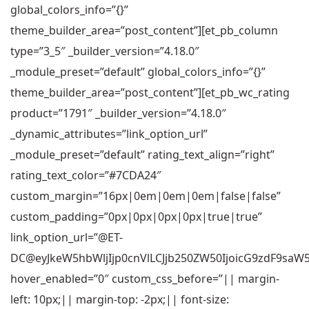
global_colors_info=”{}”
theme_builder_area=”post_content”][et_pb_column
type=”3_5″ _builder_version=”4.18.0″
_module_preset=”default” global_colors_info=”{}”
theme_builder_area=”post_content”][et_pb_wc_rating
product=”1791″ _builder_version=”4.18.0″
_dynamic_attributes=”link_option_url”
_module_preset=”default” rating_text_align=”right”
rating_text_color=”#7CDA24″
custom_margin=”16px|0em|0em|0em|false|false”
custom_padding=”0px|0px|0px|0px|true|true”
link_option_url=”@ET-
DC@eyJkeW5hbWljIjp0cnVlLCJjb250ZW50IjoicG9zdF9sa
hover_enabled=”0″ custom_css_before=”|| margin-
left: 10px;|| margin-top: -2px;|| font-size: