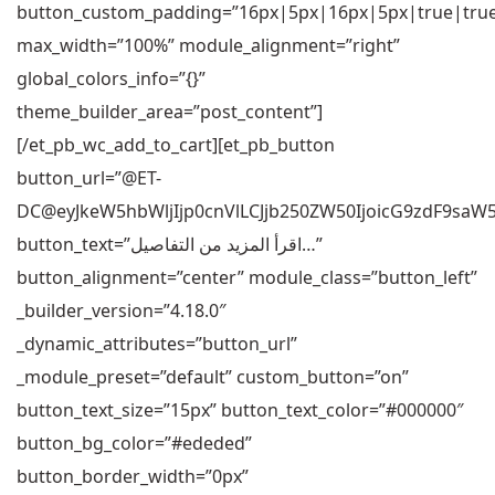
button_custom_padding=”16px|5px|16px|5px|true|tru
max_width=”100%” module_alignment=”right”
global_colors_info=”{}”
theme_builder_area=”post_content”]
[/et_pb_wc_add_to_cart][et_pb_button
button_url=”@ET-
DC@eyJkeW5hbWljIjp0cnVlLCJjb250ZW50IjoicG9zdF9saW
button_text=”اقرأ المزيد من التفاصيل…”
button_alignment=”center” module_class=”button_left”
_builder_version=”4.18.0″
_dynamic_attributes=”button_url”
_module_preset=”default” custom_button=”on”
button_text_size=”15px” button_text_color=”#000000″
button_bg_color=”#ededed”
button_border_width=”0px”