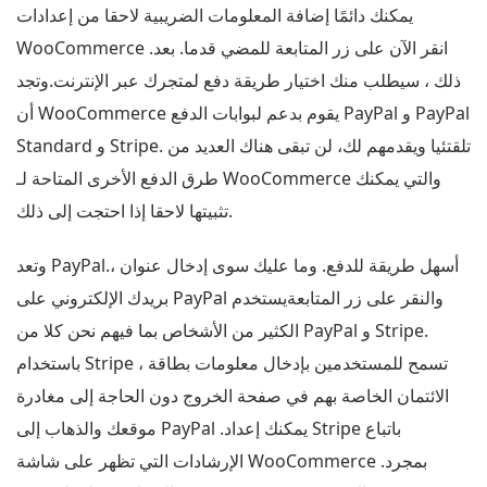
يمكنك دائمًا إضافة المعلومات الضريبية لاحقا من إعدادات
WooCommerce .انقر الآن على زر المتابعة للمضي قدما. بعد
ذلك ، سيطلب منك اختيار طريقة دفع لمتجرك عبر الإنترنت.وتجد
أن WooCommerce يقوم بدعم لبوابات الدفع PayPal و PayPal
Standard و Stripe. تلقتئيا ويقدمهم لك، لن تبقى هناك العديد من
طرق الدفع الأخرى المتاحة لـ WooCommerce والتي يمكنك
تثبيتها لاحقا إذا احتجت إلى ذلك.
وتعد PayPal.، أسهل طريقة للدفع. وما عليك سوى إدخال عنوان
بريدك الإلكتروني على PayPal والنقر على زر المتابعةيستخدم
الكثير من الأشخاص بما فيهم نحن كلا من PayPal و Stripe.
باستخدام Stripe ، تسمح للمستخدمين بإدخال معلومات بطاقة
الائتمان الخاصة بهم في صفحة الخروج دون الحاجة إلى مغادرة
موقعك والذهاب إلى PayPal .يمكنك إعداد Stripe باتباع
الإرشادات التي تظهر على شاشة WooCommerce .بمجرد