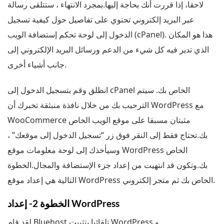
لاحقا، إذا قررت أنك بحاجة إليها.بمجرد الانتهاء ، ستتلقى رسالة
عبر البريد إلكتروني تحتوي على تفاصيل حول كيفية تسجيل
الدخول إلى لوحة تحكم إستضافة الويب (cPanel). هذا هو المكان
الذي تدير فيه كل شيء من الدعم ورسائل البريد الإلكتروني إلى
جانب أشياء أخرى.
انطلق وقم بتسجيل الدخول إلى cPanel الخاص بك. سيتم
الترحيب بك من خلال نافذة منبثقة تخبرك أن WordPress مع
WooCommerce مثبتان مسبقا على موقع الويب الخاص
بك.تحتاج فقط إلى النقر فوق زر “تسجيل الدخول إلى موقعك” ،
وسيأخذك إلى لوحة معلومات موقع WordPress الخاص
بك.وتكون قد انتهيت من إعداد جزء الإستضافة والمجال.الخطوة
التالية هي إعداد موقع WordPress الخاص بك ثم متجر إلكتروني.
الخطوة 2- إعداد WordPress
لقد قام Bluehost تلقائيا بتثبيت WordPress و