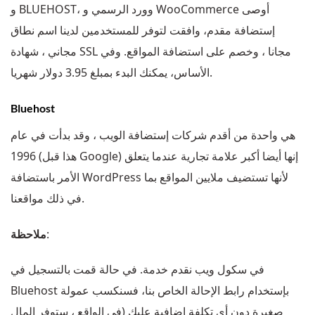
و BLUEHOST، وورد الرسمي و WooCommerce أوصى
إستضافة مقدم، وافقت لتوفر للمستخدمين لدينا اسم نطاق
مجاني ، شهادة SSL مجانا ، وخصم على استضافة المواقع. وفي
الأساس، يمكنك البدء بمبلغ 3.95 دولار شهريا.
Bluehost
هي واحدة من أقدم شركات إستضافة الويب ، وقد بدأت في عام
1996 (هذا قبل Google) إنها أيضا أكبر علامة تجارية عندما يتعلق
الأمر باستضافة WordPress لأنها تستضيف ملايين المواقع بما
في ذلك مواقعنا.
:
ملاحظة
في سكول ويب نقدم خدمة. في حالة قمت بالتسجيل في
Bluehost بإستخدام رابط الإحالة الخاص بنا، فسنكسب عمولة
صغيرة دون أي تكلفة إضافية عليك (في الواقع ، ستوفر المال