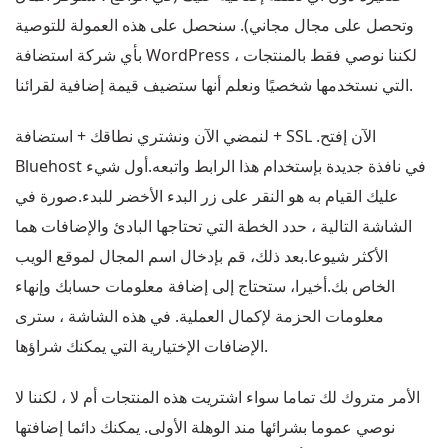
وتحصل على مجال مجاني). سنحصل على هذه العمولة للتوصية
بأي شركة استضافة WordPress ، لكننا نوصي فقط بالمنتجات
التي نستخدمها شخصيًا ونعلم أنها ستضيف قيمة إضافية لقرائنا.
لنمضي الآن ونشتري نطاقك + استضافة + SSL .الآن إفتح
Bluehost في نافذة جديدة بإستخدام هذا الرابط واتبعه.أول شيء
عليك القيام به هو النقر على زر البدء الأخضر للبدء.صورة في
الشاشة التالية ، حدد الخطة التي تحتاجها البادئ والإضافات هما
الأكثر شيوعا.بعد ذلك، قم بإدخال اسم المجال لموقع الويب
الخاص بك.أخيرا، ستحتاج إلى إضافة معلومات حسابك وإنهاء
معلومات الحزمة لإكمال العملية. في هذه الشاشة ، سترى
الإضافات الإختيارية التي يمكنك شراؤها.
الأمر متروك لك تماما سواء اشتريت هذه المنتجات أم لا ، لكننا لا
نوصي عموما بشرائها مند الوهلة الأولى. يمكنك دائما إضافتها