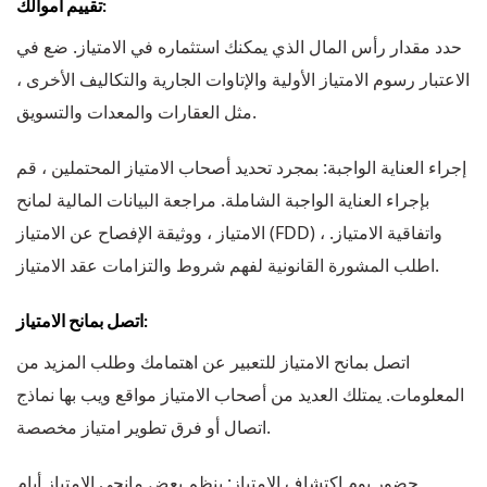
تقييم أموالك:
حدد مقدار رأس المال الذي يمكنك استثماره في الامتياز. ضع في
الاعتبار رسوم الامتياز الأولية والإتاوات الجارية والتكاليف الأخرى ،
مثل العقارات والمعدات والتسويق.
إجراء العناية الواجبة: بمجرد تحديد أصحاب الامتياز المحتملين ، قم
بإجراء العناية الواجبة الشاملة. مراجعة البيانات المالية لمانح
الامتياز ، ووثيقة الإفصاح عن الامتياز (FDD) ، واتفاقية الامتياز.
اطلب المشورة القانونية لفهم شروط والتزامات عقد الامتياز.
اتصل بمانح الامتياز:
اتصل بمانح الامتياز للتعبير عن اهتمامك وطلب المزيد من
المعلومات. يمتلك العديد من أصحاب الامتياز مواقع ويب بها نماذج
اتصال أو فرق تطوير امتياز مخصصة.
حضور يوم اكتشاف الامتياز: ينظم بعض مانحي الامتياز أيام