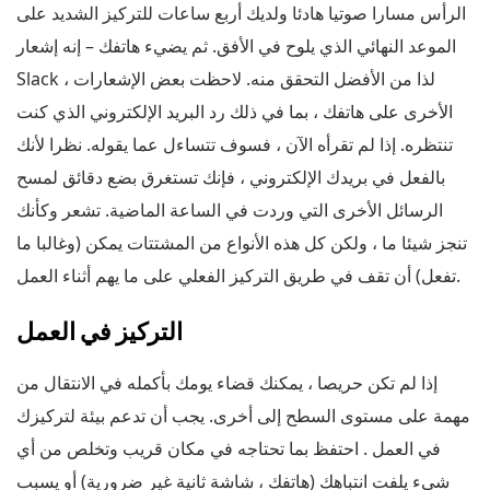
الرأس مسارا صوتيا هادئا ولديك أربع ساعات للتركيز الشديد على
الموعد النهائي الذي يلوح في الأفق. ثم يضيء هاتفك – إنه إشعار
Slack ، لذا من الأفضل التحقق منه. لاحظت بعض الإشعارات
الأخرى على هاتفك ، بما في ذلك رد البريد الإلكتروني الذي كنت
تنتظره. إذا لم تقرأه الآن ، فسوف تتساءل عما يقوله. نظرا لأنك
بالفعل في بريدك الإلكتروني ، فإنك تستغرق بضع دقائق لمسح
الرسائل الأخرى التي وردت في الساعة الماضية. تشعر وكأنك
تنجز شيئا ما ، ولكن كل هذه الأنواع من المشتتات يمكن (وغالبا ما
تفعل) أن تقف في طريق التركيز الفعلي على ما يهم أثناء العمل.
التركيز في العمل
إذا لم تكن حريصا ، يمكنك قضاء يومك بأكمله في الانتقال من
مهمة على مستوى السطح إلى أخرى. يجب أن تدعم بيئة لتركيزك
في العمل . احتفظ بما تحتاجه في مكان قريب وتخلص من أي
شيء يلفت انتباهك (هاتفك ، شاشة ثانية غير ضرورية) أو يسبب