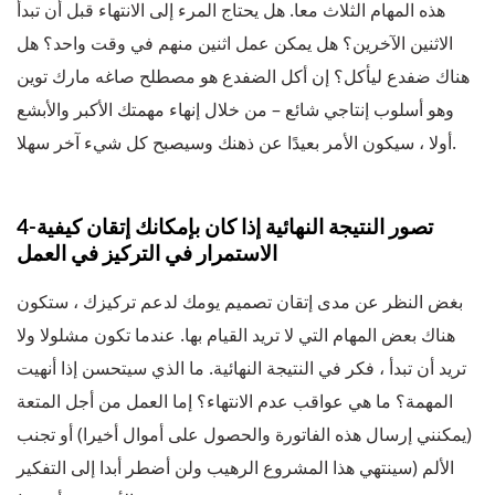
هذه المهام الثلاث معا. هل يحتاج المرء إلى الانتهاء قبل أن تبدأ
الاثنين الآخرين؟ هل يمكن عمل اثنين منهم في وقت واحد؟ هل
هناك ضفدع ليأكل؟ إن أكل الضفدع هو مصطلح صاغه مارك توين
وهو أسلوب إنتاجي شائع – من خلال إنهاء مهمتك الأكبر والأبشع
أولا ، سيكون الأمر بعيدًا عن ذهنك وسيصبح كل شيء آخر سهلا.
4-تصور النتيجة النهائية إذا كان بإمكانك إتقان كيفية
الاستمرار في التركيز في العمل
بغض النظر عن مدى إتقان تصميم يومك لدعم تركيزك ، ستكون
هناك بعض المهام التي لا تريد القيام بها. عندما تكون مشلولا ولا
تريد أن تبدأ ، فكر في النتيجة النهائية. ما الذي سيتحسن إذا أنهيت
المهمة؟ ما هي عواقب عدم الانتهاء؟ إما العمل من أجل المتعة
(يمكنني إرسال هذه الفاتورة والحصول على أموال أخيرا) أو تجنب
الألم (سينتهي هذا المشروع الرهيب ولن أضطر أبدا إلى التفكير