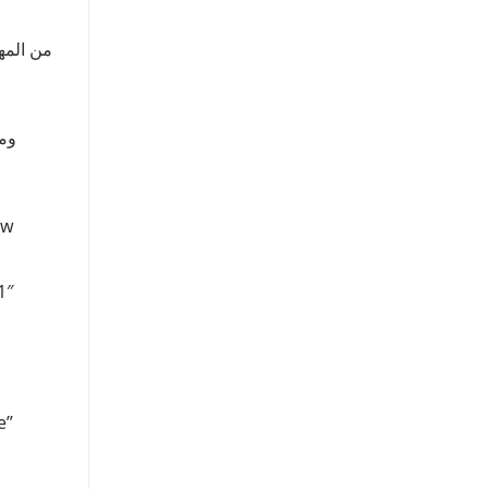
من المهم
وم
ow
1″
e”