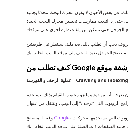
ك، في بعض الأحيان لا يكون محرك البحث محدثا بجميع
التغييرات التي تطرأ على موقعك، حتى إذا اتبعت ممارسات تحسين محرك البحث الجيدة
ظروف يجب أن تطلب ذلك. بعد ذلك، سننظر في طريقتين
عملية الزحف و الفهرسة – Crawling and Indexing
يعرفوا أنه موجود وما هو محتواه. للقيام بذلك، تستخدم
وفقا لـ متصفح
Google
، قد تستغرق هذه العملية أحيانا أياما أو أسابيع. من واقع خبرتنا، فإن برامج الروبوت التي تستخدمها محركات