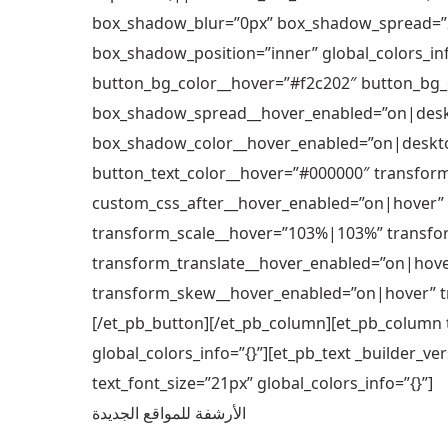
box_shadow_blur=”0px” box_shadow_spread=”2
box_shadow_position=”inner” global_colors_in
button_bg_color__hover=”#f2c202″ button_bg
box_shadow_spread__hover_enabled=”on|deskt
box_shadow_color__hover_enabled=”on|deskto
button_text_color__hover=”#000000″ transfor
custom_css_after__hover_enabled=”on|hover” 
transform_scale__hover=”103%|103%” transfo
transform_translate__hover_enabled=”on|hov
transform_skew__hover_enabled=”on|hover” tr
[/et_pb_button][/et_pb_column][et_pb_column t
global_colors_info=”{}”][et_pb_text _builder_v
text_font_size=”21px” global_colors_info=”{}”]
الأرشفة للمواقع الجديدة