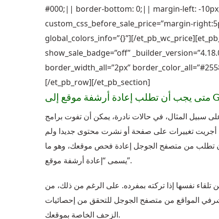
#000;|| border-bottom: 0;|| margin-left: -10px
custom_css_before_sale_price=”margin-right:5
global_colors_info=”{}”][/et_pb_wc_price][et_
show_sale_badge=”off” _builder_version=”4.18
border_width_all=”2px” border_color_all=”#255
[/et_pb_row][/et_pb_section]
 سبيل المثال، في حالات نادرة، يمكن أن تفوت برامج
 أجريت تغييرات على صفحة أو نشرت محتوى جديدا ولم
 أن تطلب من متصفح الجوجل إعادة فحص موقعك، وهو ما
يسمى “إعادة أرشفة موقع”.
تلقاء نفسها إذا تركته بمفرده. على الرغم من ذلك، من
 مشرفي المواقع من متصفح الجوجل للتحقق من إحصائيات
الزحف الخاصة بموقعك.