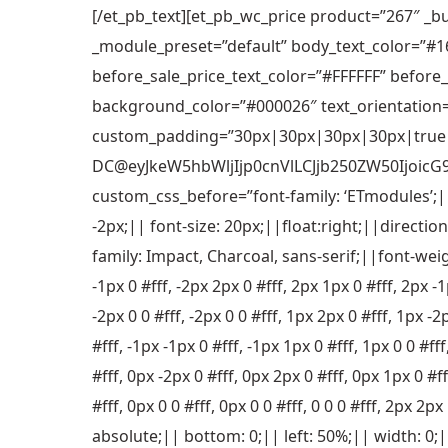
[/et_pb_text][et_pb_wc_price product=”267″ _bu
_module_preset=”default” body_text_color=”#1
before_sale_price_text_color=”#FFFFFF” before_
background_color=”#000026″ text_orientation
custom_padding=”30px|30px|30px|30px|true|t
DC@eyJkeW5hbWljIjp0cnVlLCJjb250ZW50Ijoic
custom_css_before=”font-family: ‘ETmodules’;
-2px;|| font-size: 20px;||float:right;||direct
family: Impact, Charcoal, sans-serif;||font-wei
-1px 0 #fff, -2px 2px 0 #fff, 2px 1px 0 #fff, 2px -1p
-2px 0 0 #fff, -2px 0 0 #fff, 1px 2px 0 #fff, 1px -2
#fff, -1px -1px 0 #fff, -1px 1px 0 #fff, 1px 0 0 #fff
#fff, 0px -2px 0 #fff, 0px 2px 0 #fff, 0px 1px 0 #ff
#fff, 0px 0 0 #fff, 0px 0 0 #fff, 0 0 0 #fff, 2px 
absolute;|| bottom: 0;|| left: 50%;|| width: 0;