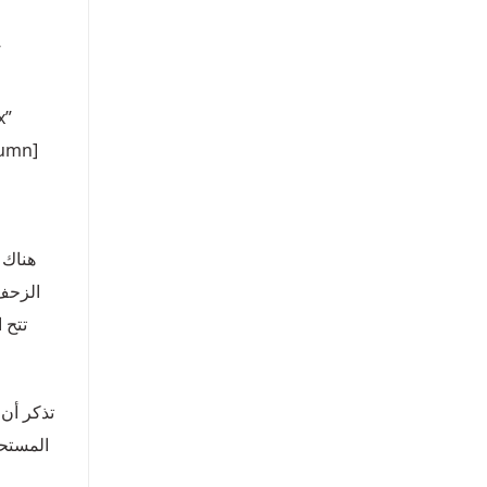
”
x”
lumn]
هناك 
الزحف
تتح 
تذكر أن 
المستحي