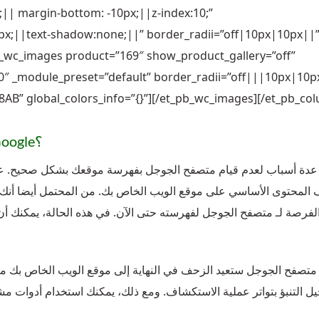
;|| margin-bottom: -10px;||z-index:10;”
px;||text-shadow:none;||” border_radii=”off|10px|10px||
pb_wc_images product=”169″ show_product_gallery=”off”
.0″ _module_preset=”default” border_radii=”off|||10px|10p
8AB” global_colors_info=”{}”][/et_pb_wc_images][/et_pb_co
متى يجب أن تطلب إعادة أرشفة موقع إلى Google؟
عدة أسباب لعدم قيام متصفح الجوجل بفهرسة موقعك بشكل صحيح. على
 المحتوى الأساسي على موقع الويب الخاص بك. من المحتمل أيضا أنك
الفرصة لـ متصفح الجوجل لفهرسته حتى الآن. في هذه الحالة، يمكنك
متصفح الجوجل ستعيد الزحف في النهاية إلى موقع الويب الخاص بك من 
ل التنبؤ بتواتر عملية الاستكشاف. ومع ذلك، يمكنك استخدام أدوات