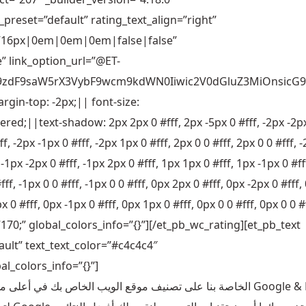
preset=”default” rating_text_align=”right”
=”16px|0em|0em|0em|false|false”
 link_option_url=”@ET-
G9zdF9saW5rX3VybF9wcm9kdWN0Iiwic2V0dGluZ3MiOnsicG9
gin-top: -2px;|| font-size:
ered;||text-shadow: 2px 2px 0 #fff, 2px -5px 0 #fff, -2px -2p
f, -2px -1px 0 #fff, -2px 1px 0 #fff, 2px 0 0 #fff, 2px 0 0 #fff, 
, -1px -2px 0 #fff, -1px 2px 0 #fff, 1px 1px 0 #fff, 1px -1px 0 #ff
fff, -1px 0 0 #fff, -1px 0 0 #fff, 0px 2px 0 #fff, 0px -2px 0 #fff,
x 0 #fff, 0px -1px 0 #fff, 0px 1px 0 #fff, 0px 0 0 #fff, 0px 0 0 #
717170;” global_colors_info=”{}”][/et_pb_wc_rating][et_pb_text
ult” text_text_color=”#c4c4c4″
l_colors_info=”{}”]