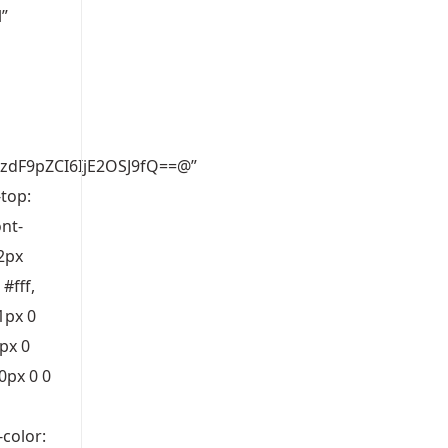
l”
zdF9pZCI6IjE2OSJ9fQ==@”
top:
ont-
-2px
 #fff,
-1px 0
2px 0
 0px 0 0
-color: