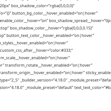
0px” box_shadow_color=”rgba(0,0,0,0)”
fo=”{}” button_bg_color__hover_enabled=”on|hover”
_enable_color__hover=”on” box_shadow_spread__hover=”0p
op” box_shadow_color__hover=”rgba(0,0,0,0.15)”
p” button_text_color__hover_enabled=”on|hover”
m_styles__hover_enabled=”on|hover”
custom_css_after__hover=”color:#333;”
rm_scale__hover_enabled=”on|hover”
er” transform_rotate__hover_enabled=”on|hover”
ansform_origin__hover_enabled=”on|hover” sticky_enable
ype=”2_5″ _builder_version=”4.18.0″ _module_preset=”defau
ersion=”4.18.0″ _module_preset=”default” text_text_color=”#