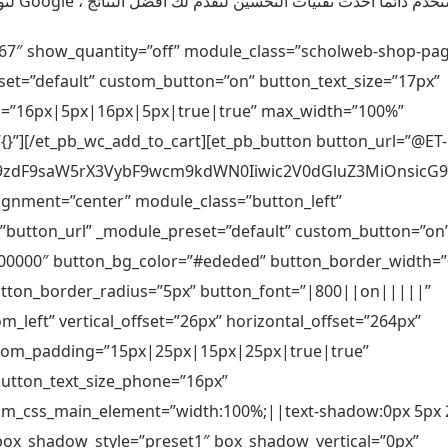
267″ show_quantity=”off” module_class=”scholweb-shop-pa
set=”default” custom_button=”on” button_text_size=”17px”
g=”16px|5px|16px|5px|true|true” max_width=”100%”
{}”][/et_pb_wc_add_to_cart][et_pb_button button_url=”@ET-
G9zdF9saW5rX3VybF9wcm9kdWN0Iiwic2V0dGluZ3MiOnsicG9z
s=”button_url” _module_preset=”default” custom_button=”on
#000000″ button_bg_color=”#ededed” button_border_width=”
utton_border_radius=”5px” button_font=”|800||on|||||”
m_left” vertical_offset=”26px” horizontal_offset=”264px”
stom_padding=”15px|25px|15px|25px|true|true”
button_text_size_phone=”16px”
tom_css_main_element=”width:100%;||text-shadow:0px 5px 
 box_shadow_style=”preset1″ box_shadow_vertical=”0px”