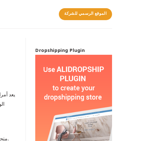
الموقع الرسمي للشركة
Dropshipping Plugin
يعد أمر
الو
متحمسين للشراء. لكن في بعض الأحيان نرغب في إعادة أرشفة موقعنها و طلبك مجددا يكون متعبا لكن إليك كيف يمكنك فعل ذلك.