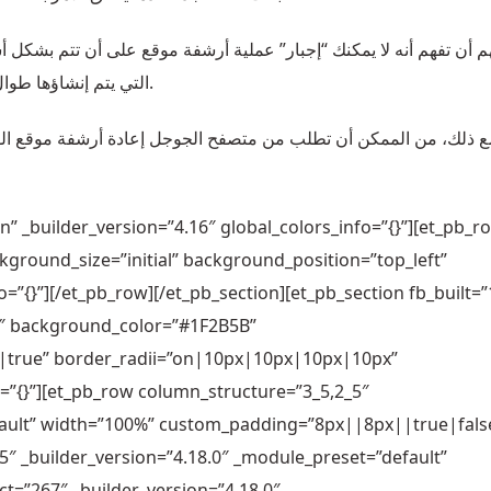
 أن تفهم أنه لا يمكنك “إجبار” عملية أرشفة موقع على أن تتم بشكل أس
التي يتم إنشاؤها طوال الوقت ولا يمكن لـ متصفح الجوجل فهرستها على الفور.
ع ذلك، من الممكن أن تطلب من متصفح الجوجل إعادة أرشفة موقع ال
n” _builder_version=”4.16″ global_colors_info=”{}”][et_pb_r
kground_size=”initial” background_position=”top_left”
”{}”][/et_pb_row][/et_pb_section][et_pb_section fb_built=”
.0″ background_color=”#1F2B5B”
true” border_radii=”on|10px|10px|10px|10px”
=”{}”][et_pb_row column_structure=”3_5,2_5″
fault” width=”100%” custom_padding=”8px||8px||true|fals
5″ _builder_version=”4.18.0″ _module_preset=”default”
ct=”267″ _builder_version=”4.18.0″