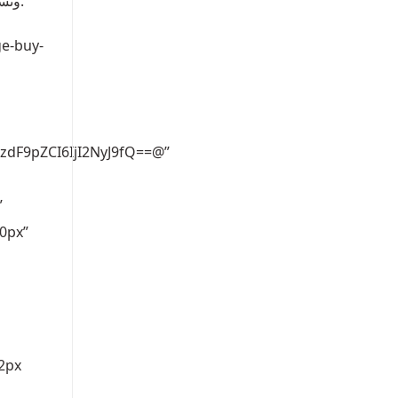
لتوليد المزيد من الزيارات لموقعك . نحن شريك معتمد لدى Google ، ونستخدم دائما أحدث تقنيات التحسين لنقدم لك أفضل النتائج.
ge-buy-
dF9pZCI6IjI2NyJ9fQ==@”
”
0px”
2px