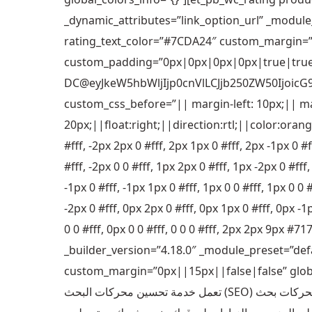
_dynamic_attributes=”link_option_url” _module_
rating_text_color=”#7CDA24″ custom_margin
custom_padding=”0px|0px|0px|0px|true|true”
DC@eyJkeW5hbWljIjp0cnVlLCJjb250ZW50Ijoic
custom_css_before=”|| margin-left: 10px;|| mar
20px;||float:right;||direction:rtl;||color:orang
#fff, -2px 2px 0 #fff, 2px 1px 0 #fff, 2px -1px 0 #ff
#fff, -2px 0 0 #fff, 1px 2px 0 #fff, 1px -2px 0 #fff
-1px 0 #fff, -1px 1px 0 #fff, 1px 0 0 #fff, 1px 0 0 #
-2px 0 #fff, 0px 2px 0 #fff, 0px 1px 0 #fff, 0px -1p
0 0 #fff, 0px 0 0 #fff, 0 0 0 #fff, 2px 2px 9px #
_builder_version=”4.18.0″ _module_preset=”defa
custom_margin=”0px||15px||false|false” globa
تعمل خدمة تحسين محركات البحث (SEO) الخاصة بنا على تصنيف موقع الويب الخاص بك في أعلى محركات بحث Google & Bing