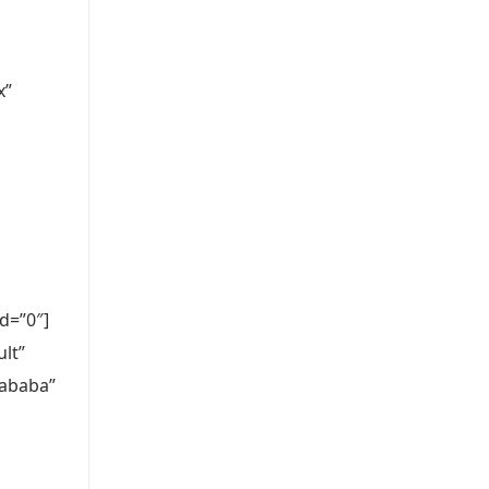
x”
d=”0″]
lt”
bababa”