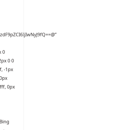
zdF9pZCI6IjIwNyJ9fQ==@”
x 0
-2px 0 0
f, -1px
 0px
fff, 0px