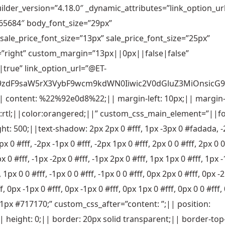
ilder_version=”4.18.0″ _dynamic_attributes=”link_option_ur
65684″ body_font_size=”29px”
sale_price_font_size=”13px” sale_price_font_size=”25px”
=”right” custom_margin=”13px||0px||false|false”
rue” link_option_url=”@ET-
G9zdF9saW5rX3VybF9wcm9kdWN0Iiwic2V0dGluZ3MiOnsicG9
|| content: %22%92e0d8%22;|| margin-left: 10px;|| margin-
ion:rtl;||color:orangered;||” custom_css_main_element=”||f
ght: 500;||text-shadow: 2px 2px 0 #fff, 1px -3px 0 #fadada, 
x 0 #fff, -2px -1px 0 #fff, -2px 1px 0 #fff, 2px 0 0 #fff, 2px 0 0
px 0 #fff, -1px -2px 0 #fff, -1px 2px 0 #fff, 1px 1px 0 #fff, 1px 
, 1px 0 0 #fff, -1px 0 0 #fff, -1px 0 0 #fff, 0px 2px 0 #fff, 0px -
f, 0px -1px 0 #fff, 0px -1px 0 #fff, 0px 1px 0 #fff, 0px 0 0 #fff,
2px 1px #717170;” custom_css_after=”content: ”;|| position:
|| height: 0;|| border: 20px solid transparent;|| border-top